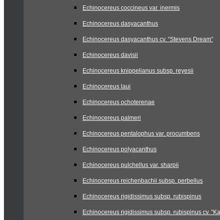
Echinocereus coccineus var. inermis
Echinocereus dasyacanthus
Echinocereus dasyacanthus cv. “Stevens Dream”
Echinocereus davisii
Echinocereus knippelianus subsp. reyesii
Echinocereus laui
Echinocereus ochoterenae
Echinocereus palmeri
Echinocereus pentalophus var. procumbens
Echinocereus polyacanthus
Echinocereus pulchellus var. sharpii
Echinocereus reichenbachii subsp. perbellus
Echinocereus rigidissimus subsp. rubispinus
Echinocereus rigidissimus subsp. rubispinus cv. “Ka