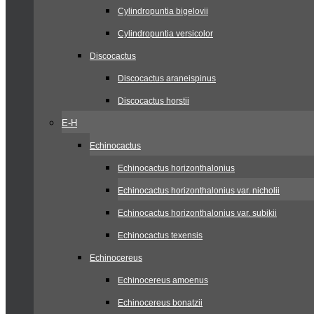
Cylindropuntia bigelovii
Cylindropuntia versicolor
Discocactus
Discocactus araneispinus
Discocactus horstii
E-H
Echinocactus
Echinocactus horizonthalonius
Echinocactus horizonthalonius var. nicholii
Echinocactus horizonthalonius var. subikii
Echinocactus texensis
Echinocereus
Echinocereus amoenus
Echinocereus bonatzii