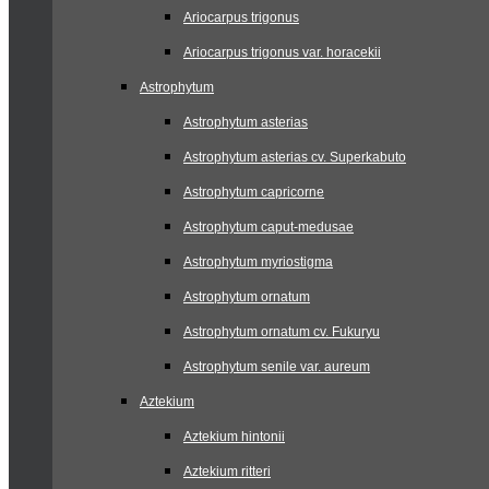
Ariocarpus trigonus
Ariocarpus trigonus var. horacekii
Astrophytum
Astrophytum asterias
Astrophytum asterias cv. Superkabuto
Astrophytum capricorne
Astrophytum caput-medusae
Astrophytum myriostigma
Astrophytum ornatum
Astrophytum ornatum cv. Fukuryu
Astrophytum senile var. aureum
Aztekium
Aztekium hintonii
Aztekium ritteri