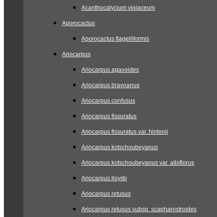
Acanthocalycium violaceum
Aporocactus
Aporocactus flagelliformis
Ariocarpus
Ariocarpus agavoides
Ariocarpus bravoanus
Ariocarpus confusus
Ariocarpus fissuratus
Ariocarpus fissuratus var. hintonii
Ariocarpus kotschoubeyanus
Ariocarpus kotschoubeyanus var. albiflorus
Ariocarpus lloydii
Ariocarpus retusus
Ariocarpus retusus subsp. scapharostroides