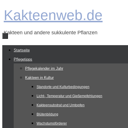
Zum
Kakteenweb.de
Inhalt
springen
Kakteen und andere sukkulente Pflanzen
Zum
Startseite
Inhalt
Pflegetipps
springen
Pflegekalender im Jahr
Kakteen in Kultur
Standorte und Kulturbedingungen
Licht-, Temperatur und Gießempfehlungen
Kakteensubstrat und Umtopfen
Blütenbildung
Wachstumsförderer