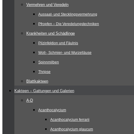
Vermehren und Veredeln
Aussaat- und Stecklingsvermehrung
Pfropfen – Die Veredelungstechniken
Krankheiten und Schädlinge
Pilzinfektion und Fäulnis
Woll-, Schmier- und Wurzelläuse
Spinnmilben
Thripse
Blattkakteen
Kakteen – Gattungen und Galerien
A-D
Acanthocalycium
Acanthocalycium ferrarii
Acanthocalycium glaucum