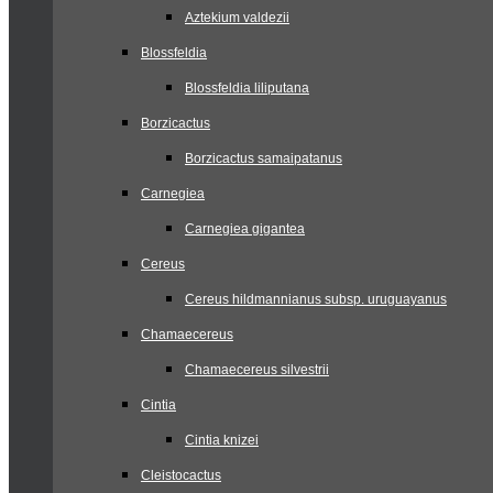
Aztekium valdezii
Blossfeldia
Blossfeldia liliputana
Borzicactus
Borzicactus samaipatanus
Carnegiea
Carnegiea gigantea
Cereus
Cereus hildmannianus subsp. uruguayanus
Chamaecereus
Chamaecereus silvestrii
Cintia
Cintia knizei
Cleistocactus