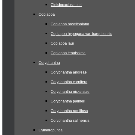
Cleistocactus ritteri
Copiapoa
Copiapoa haseltoniana
Copiapoa hypogaea var. barquitensis
Copiapoa laui
Copiapoa tenuissima
Coryphantha
Coryphantha andreae
Coryphantha cornifera
Coryphantha nickelsiae
Coryphantha palmeri
Coryphantha ramillosa
Coryphantha salinensis
Cylindropuntia