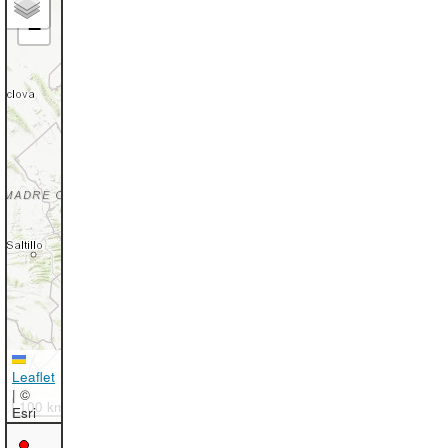
−
Leaflet
|
©
100 km
Esri