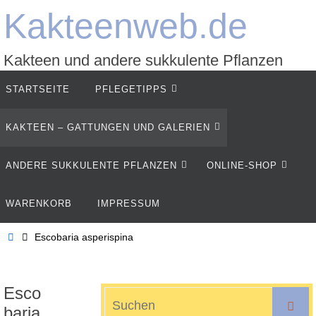
Zum
Kakteenweb.de
Inhalt
springen
Kakteen und andere sukkulente Pflanzen
Zum
STARTSEITE
PFLEGETIPPS
Inhalt
springen
KAKTEEN – GATTUNGEN UND GALERIEN
ANDERE SUKKULENTE PFLANZEN
ONLINE-SHOP
WARENKORB
IMPRESSUM
Start
Escobaria asperispina
Esco
S
Suche
baria