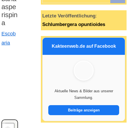
n
aspe
rispin
Letzte Veröffentlichung
:
a
Schlumbergera opuntioides
Escob
aria
Kakteenweb.de auf Facebook
Aktuelle News & Bilder aus unserer
Sammlung.
Beiträge anzeigen
+