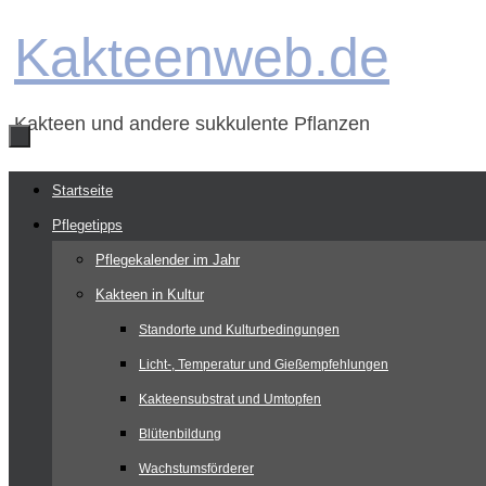
Zum
Kakteenweb.de
Inhalt
springen
Kakteen und andere sukkulente Pflanzen
Zum
Startseite
Inhalt
Pflegetipps
springen
Pflegekalender im Jahr
Kakteen in Kultur
Standorte und Kulturbedingungen
Licht-, Temperatur und Gießempfehlungen
Kakteensubstrat und Umtopfen
Blütenbildung
Wachstumsförderer