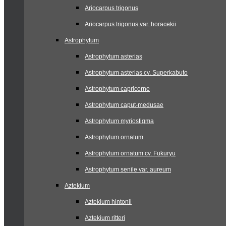
Ariocarpus trigonus
Ariocarpus trigonus var. horacekii
Astrophytum
Astrophytum asterias
Astrophytum asterias cv. Superkabuto
Astrophytum capricorne
Astrophytum caput-medusae
Astrophytum myriostigma
Astrophytum ornatum
Astrophytum ornatum cv. Fukuryu
Astrophytum senile var. aureum
Aztekium
Aztekium hintonii
Aztekium ritteri