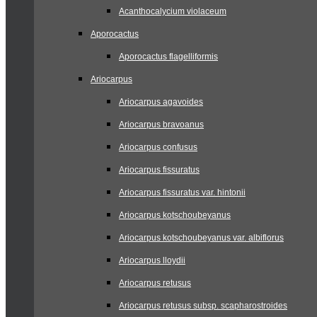
Acanthocalycium violaceum
Aporocactus
Aporocactus flagelliformis
Ariocarpus
Ariocarpus agavoides
Ariocarpus bravoanus
Ariocarpus confusus
Ariocarpus fissuratus
Ariocarpus fissuratus var. hintonii
Ariocarpus kotschoubeyanus
Ariocarpus kotschoubeyanus var. albiflorus
Ariocarpus lloydii
Ariocarpus retusus
Ariocarpus retusus subsp. scapharostroides