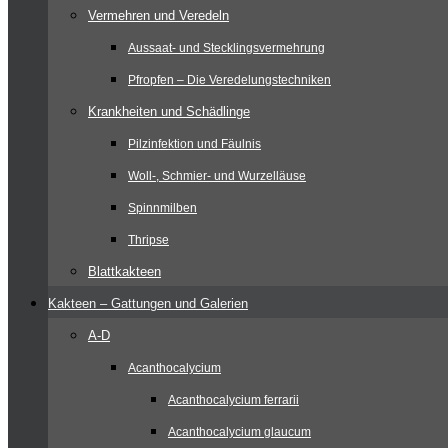
Vermehren und Veredeln
Aussaat- und Stecklingsvermehrung
Pfropfen – Die Veredelungstechniken
Krankheiten und Schädlinge
Pilzinfektion und Fäulnis
Woll-, Schmier- und Wurzelläuse
Spinnmilben
Thripse
Blattkakteen
Kakteen – Gattungen und Galerien
A-D
Acanthocalycium
Acanthocalycium ferrarii
Acanthocalycium glaucum