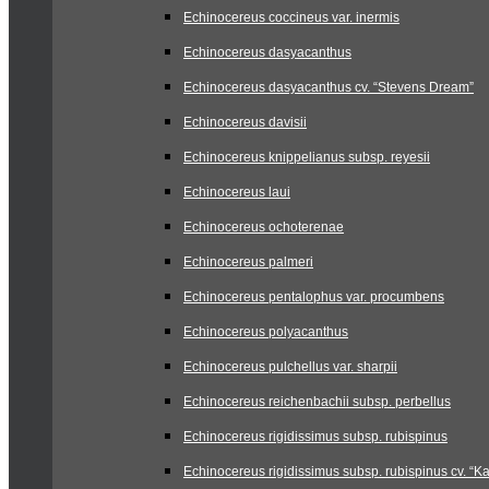
Echinocereus coccineus var. inermis
Echinocereus dasyacanthus
Echinocereus dasyacanthus cv. “Stevens Dream”
Echinocereus davisii
Echinocereus knippelianus subsp. reyesii
Echinocereus laui
Echinocereus ochoterenae
Echinocereus palmeri
Echinocereus pentalophus var. procumbens
Echinocereus polyacanthus
Echinocereus pulchellus var. sharpii
Echinocereus reichenbachii subsp. perbellus
Echinocereus rigidissimus subsp. rubispinus
Echinocereus rigidissimus subsp. rubispinus cv. “Ka