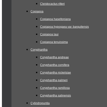
Cleistocactus ritteri
Copiapoa
Copiapoa haseltoniana
Copiapoa hypogaea var. barquitensis
Copiapoa laui
Copiapoa tenuissima
Coryphantha
Coryphantha andreae
Coryphantha cornifera
Coryphantha nickelsiae
Coryphantha palmeri
Coryphantha ramillosa
Coryphantha salinensis
Cylindropuntia