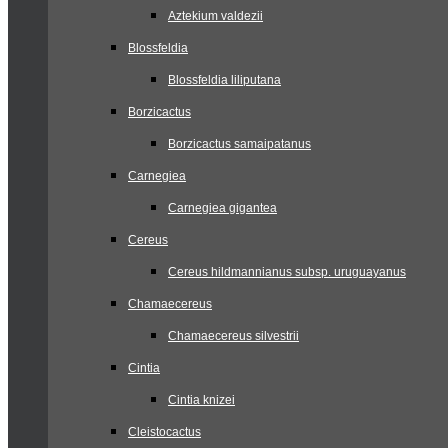
Aztekium valdezii
Blossfeldia
Blossfeldia liliputana
Borzicactus
Borzicactus samaipatanus
Carnegiea
Carnegiea gigantea
Cereus
Cereus hildmannianus subsp. uruguayanus
Chamaecereus
Chamaecereus silvestrii
Cintia
Cintia knizei
Cleistocactus