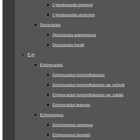
Cylindropuntia bigelovii
Cylindropuntia versicolor
Discocactus
Discocactus araneispinus
Discocactus horstii
E-H
Echinocactus
Echinocactus horizonthalonius
Echinocactus horizonthalonius var. nicholii
Echinocactus horizonthalonius var. subikii
Echinocactus texensis
Echinocereus
Echinocereus amoenus
Echinocereus bonatzii